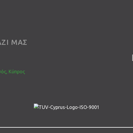
ΖΙ ΜΑΣ
σός, Κύπρος