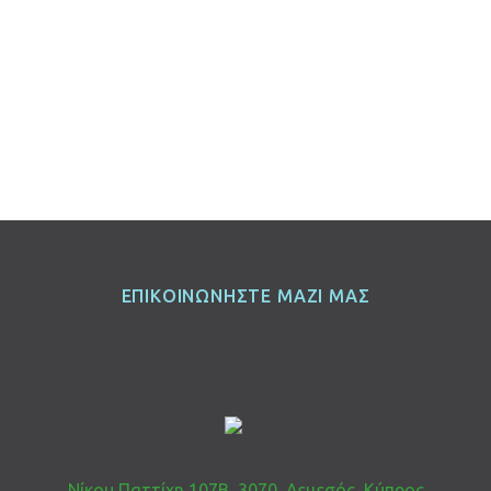
ΕΠΙΚΟΙΝΩΝΗΣΤΕ ΜΑΖΙ ΜΑΣ
Νίκου Παττίχη 107Β, 3070, Λεμεσός, Κύπρος