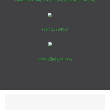
+357 25734921
airway@geg.com.cy